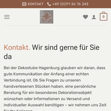
Zum
KONTAKT
+49 (0)171 36 76 243
Inhalt
springen
0
Kontakt.
Wir sind gerne für Sie
da
Bei der
Dekostube Hagenburg
glauben wir daran,
dass
gute Kommunikation der Anfang einer echten
Verbindung ist.
Ob Sie Fragen zu unseren
handverlesenen Stücken haben,
eine persönliche
Beratung für ein besonderes Dekorationsobjekt
wünschen oder Informationen zu Versand und
individueller Auswahl benötigen –
wir nehmen uns Zeit