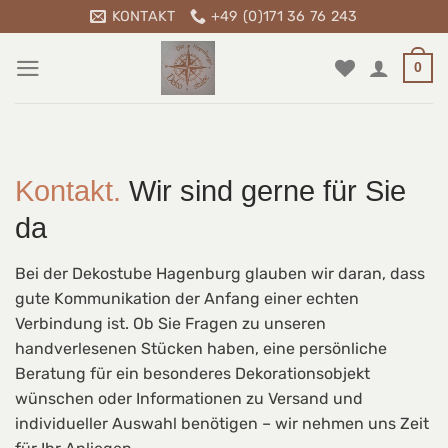
Zum
KONTAKT
+49 (0)171 36 76 243
Inhalt
springen
0
Kontakt.
Wir sind gerne für Sie
da
Bei der
Dekostube Hagenburg
glauben wir daran,
dass
gute Kommunikation der Anfang einer echten
Verbindung ist.
Ob Sie Fragen zu unseren
handverlesenen Stücken haben,
eine persönliche
Beratung für ein besonderes Dekorationsobjekt
wünschen oder Informationen zu Versand und
individueller Auswahl benötigen –
wir nehmen uns Zeit